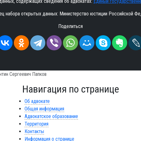
данных, содержащих сведения об адвокатах:
Единый государственн
ец набора открытых данных: Министерство юстиции Российской Фе
Поделиться
нтин Сергеевич Папков
Навигация по странице
Об адвокате
Общая информация
Адвокатское образование
Территория
Контакты
Информация о странице