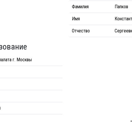
Фамилия
Папков
Имя
Констан
Отчество
Сергеев
зование
палата г. Москвы
й