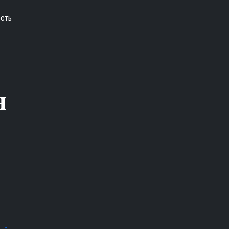
сть
н