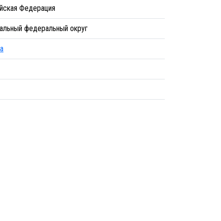
йская Федерация
альный федеральный округ
а