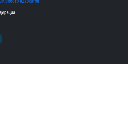
ый реестр адвокатов
дерации