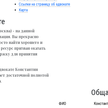
Ссылки на страницу об адвокате
Карта
те
сква) - на данной
мация. Вы прекрасно
осто найти хорошего и
ресурс призван оказать
ржку для принятия
двокате Константин
ает достаточной полнотой
.
Обща
ФИО
Констант