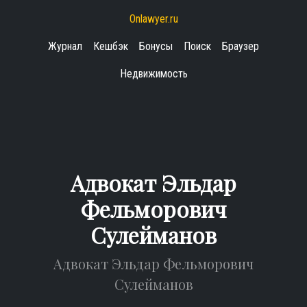
Onlawyer.ru
Журнал
Кешбэк
Бонусы
Поиск
Браузер
Недвижимость
Адвокат Эльдар
Фельморович
Сулейманов
Адвокат Эльдар Фельморович
Сулейманов