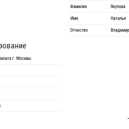
Фамилия
Якупова
Имя
Наталья
Отчество
Владимир
зование
палата г. Москвы
й