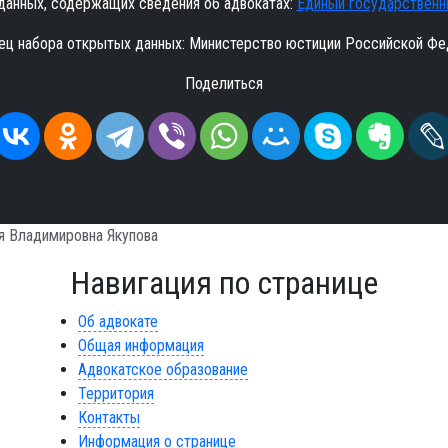
данных, содержащих сведения об адвокатах:
Единый государственн
ец набора открытых данных: Министерство юстиции Российской Фе
Поделиться
я Владимировна Якупова
Навигация по странице
Об адвокате
Общая информация
Адвокатское образование
Территория
Контакты
Информация о странице