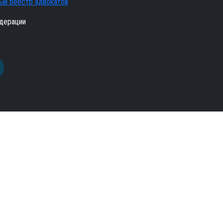
ый реестр адвокатов
дерации