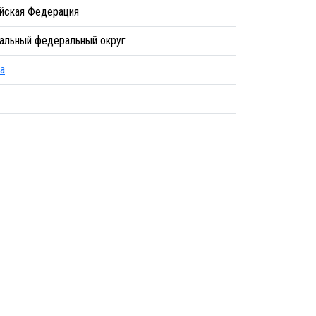
йская Федерация
альный федеральный округ
а