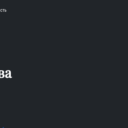
сть
ва