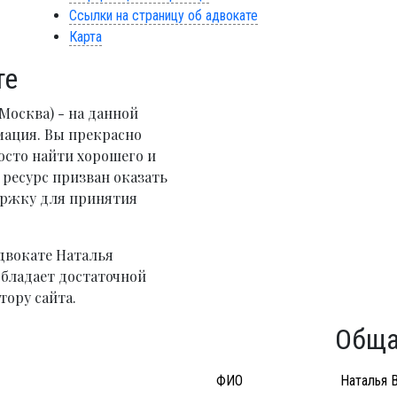
Ссылки на страницу об адвокате
Карта
те
Москва) - на данной
мация. Вы прекрасно
осто найти хорошего и
ресурс призван оказать
ржку для принятия
двокате Наталья
бладает достаточной
тору сайта.
Обща
ФИО
Наталья 