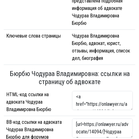
представлена подробная
информация об адвокате
Чодураа Владимировна
Бюрбю
Ключевые слова страницы
Чодураа Владимировна
Бюрбю, адвокат, юрист,
отзывы, информация, список
дел, биография
Бюрбю Чодураа Владимировна: ссылки на
страницу об адвокате
HTML-код ссылки на
адвоката Чодураа
Владимировна Бюрбю
BB-код ссылки на адвоката
Чодураа Владимировна
Бюрбю для форумов