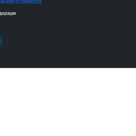
ый реестр адвокатов
дерации