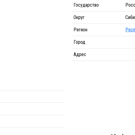
Государство
Росс
Округ
Сиби
Регион
Респ
Город
Адрес