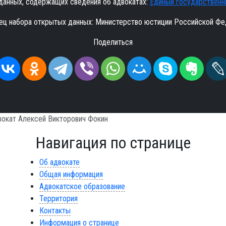
данных, содержащих сведения об адвокатах:
Единый государственн
ец набора открытых данных: Министерство юстиции Российской Фе
Поделиться
вокат Алексей Викторович Фокин
Навигация по странице
Об адвокате
Общая информация
Адвокатское образование
Территория
Контакты
Информация о странице