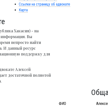
Ссылки на страницу об адвокате
Карта
те
блика Хакасия) - на
я информация. Вы
время непросто найти
. И данный ресурс
рмационную поддержку для
двокате Алексей
дает достаточной полнотой
.
Обща
ФИО
Алексе