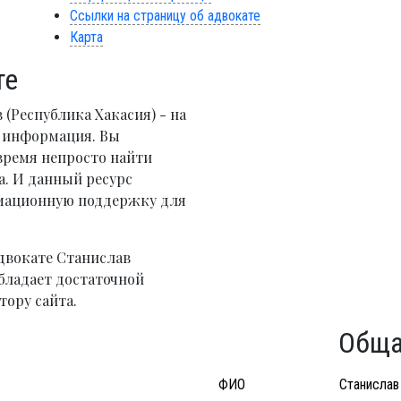
Ссылки на страницу об адвокате
Карта
те
(Республика Хакасия) - на
я информация. Вы
время непросто найти
. И данный ресурс
рмационную поддержку для
двокате Станислав
бладает достаточной
тору сайта.
Обща
ФИО
Станислав