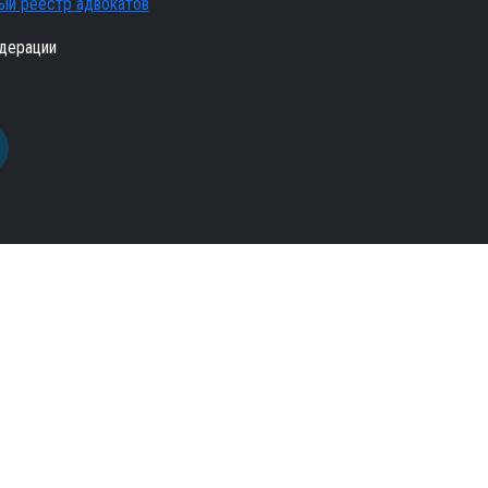
ый реестр адвокатов
дерации