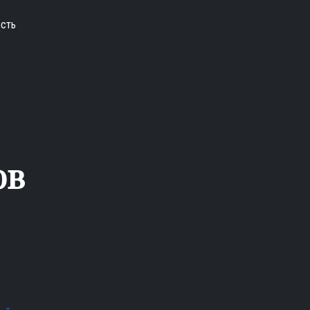
сть
ов