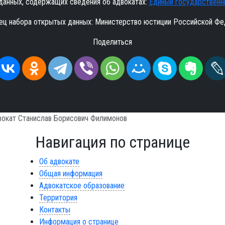
данных, содержащих сведения об адвокатах:
Единый государственн
ец набора открытых данных: Министерство юстиции Российской Фе
Поделиться
вокат Станислав Борисович Филимонов
Навигация по странице
Об адвокате
Общая информация
Адвокатское образование
Территория
Контакты
Информация о странице