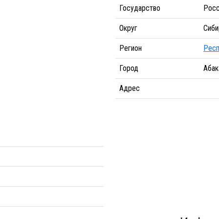
Государство
Росс
Округ
Сиби
Регион
Респ
Город
Абак
Адрес