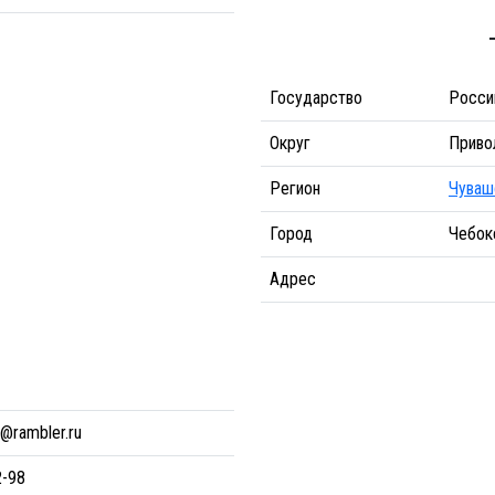
Государство
Росси
Округ
Приво
Регион
Чуваш
Город
Чебок
Адрес
o@rambler.ru
2-98