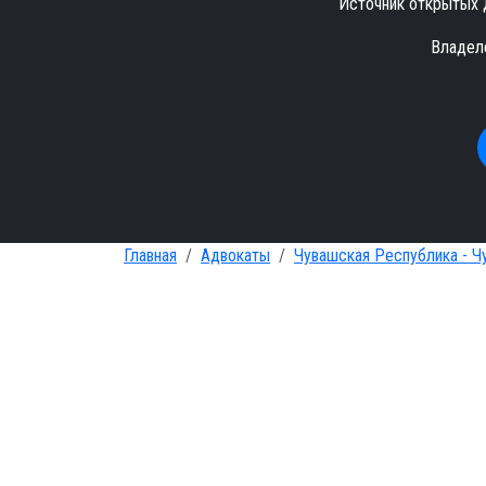
Источник открытых 
Владел
Главная
Адвокаты
Чувашская Республика - Ч