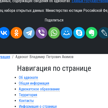
данных, содержащих сведения об адвокатах:
Единый государственн
ец набора открытых данных: Министерство юстиции Российской Фе
Поделиться
увашия
Адвокат Владимир Петрович Акимов
Навигация по странице
Об адвокате
Общая информация
Адвокатское образование
Территория
Контакты
Информация о странице