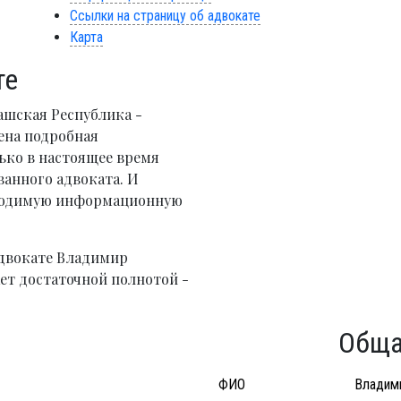
Ссылки на страницу об адвокате
Карта
те
ашская Республика -
ена подробная
ько в настоящее время
анного адвоката. И
бходимую информационную
двокате Владимир
ет достаточной полнотой -
Обща
ФИО
Владим