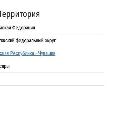
Территория
йская Федерация
лжский федеральный округ
ская Республика - Чувашия
сары