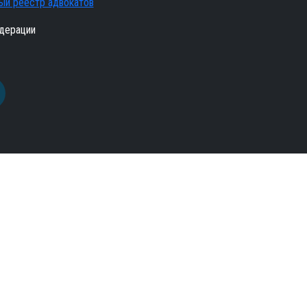
ый реестр адвокатов
дерации