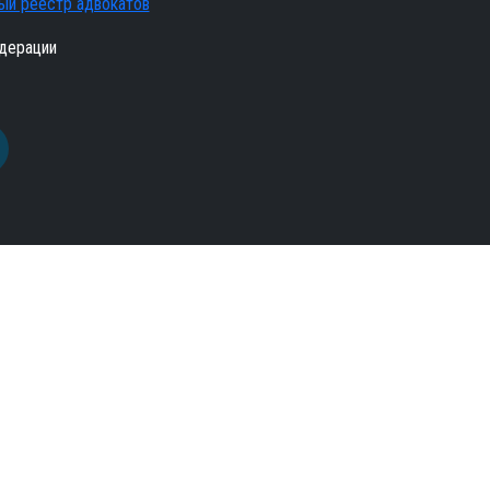
ый реестр адвокатов
дерации