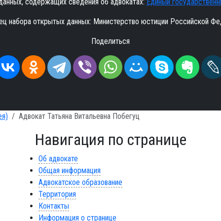
данных, содержащих сведения об адвокатах:
Единый государственн
ец набора открытых данных: Министерство юстиции Российской Фе
Поделиться
ея)
Адвокат Татьяна Витальевна Побегуц
Навигация по странице
Об адвокате
Общая информация
Адвокатское образование
Территория
Контакты
Информация о странице