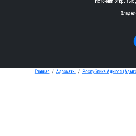
Источник открытых 
Владел
Главная
Адвокаты
Республика Адыгея (Адыг