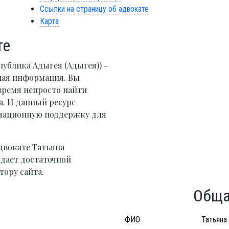
Ссылки на страницу об адвокате
Карта
те
публика Адыгея (Адыгея)) -
ная информация. Вы
время непросто найти
. И данный ресурс
рмационную поддержку для
двокате Татьяна
адает достаточной
тору сайта.
Обща
ФИО
Татьяна