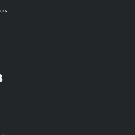
сть
в