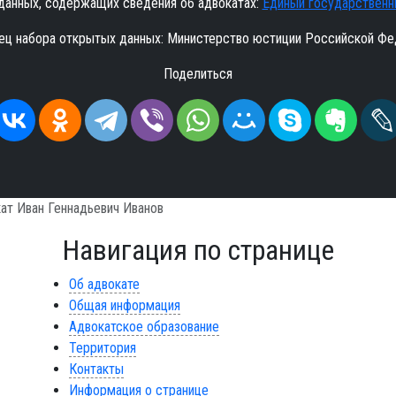
данных, содержащих сведения об адвокатах:
Единый государственн
ец набора открытых данных: Министерство юстиции Российской Фе
Поделиться
ат Иван Геннадьевич Иванов
Навигация по странице
Об адвокате
Общая информация
Адвокатское образование
Территория
Контакты
Информация о странице