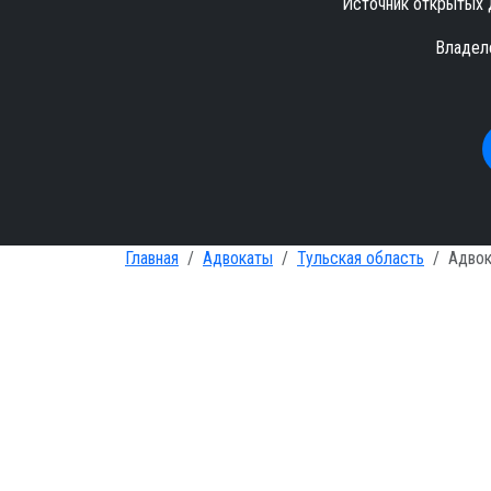
Источник открытых 
Владел
Главная
Адвокаты
Тульская область
Адвок