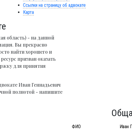
Ссылки на страницу об адвокате
Карта
те
ая область) - на данной
мация. Вы прекрасно
осто найти хорошего и
ресурс призван оказать
ржку для принятия
двокате Иван Геннадьевич
очной полнотой - напишите
Обща
ФИО
Иван 