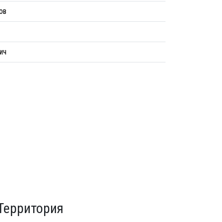
ов
ич
Территория