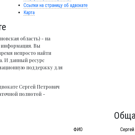
Ссылки на страницу об адвокате
Карта
те
овская область) - на
я информация. Вы
время непросто найти
. И данный ресурс
рмационную поддержку для
двокате Сергей Петрович
аточной полнотой -
Обща
ФИО
Сергей