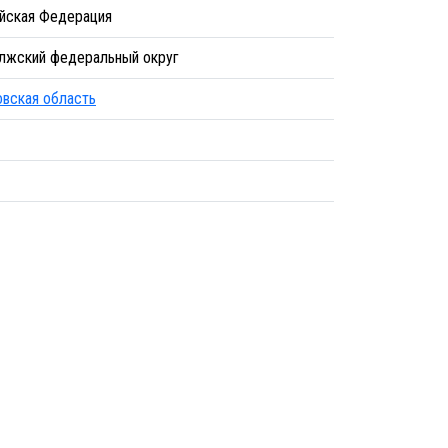
йская Федерация
лжский федеральный округ
овская область