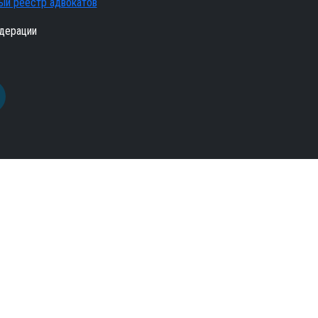
ый реестр адвокатов
дерации