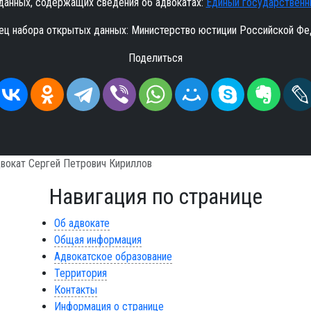
данных, содержащих сведения об адвокатах:
Единый государственн
ец набора открытых данных: Министерство юстиции Российской Фе
Поделиться
вокат Сергей Петрович Кириллов
Навигация по странице
Об адвокате
Общая информация
Адвокатское образование
Территория
Контакты
Информация о странице