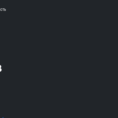
сть
в