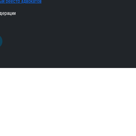
ый реестр адвокатов
дерации