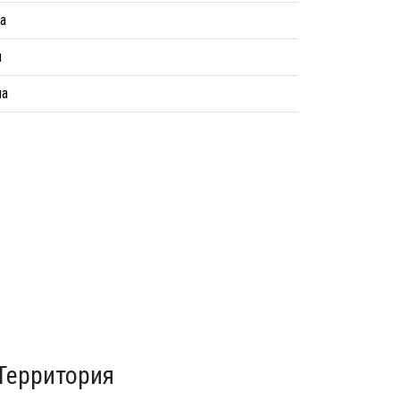
а
я
на
Территория