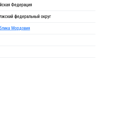
йская Федерация
лжский федеральный округ
блика Мордовия