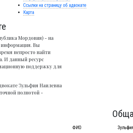
Ссылки на страницу об адвокате
Карта
те
публика Мордовия) - на
я информация. Вы
время непросто найти
. И данный ресурс
рмационную поддержку для
двокате Зульфия Наилевна
точной полнотой -
Обща
ФИО
Зульфия