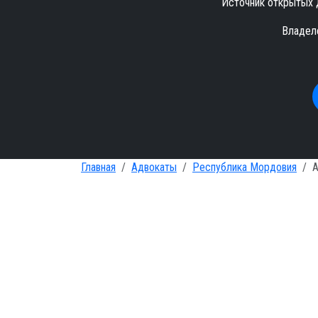
Источник открытых 
Владел
Главная
Адвокаты
Республика Мордовия
А