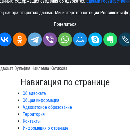
данных, содержащих сведения об адвокатах:
Единый государственн
ец набора открытых данных: Министерство юстиции Российской Фе
Поделиться
двокат Зульфия Наилевна Катикова
Навигация по странице
Об адвокате
Общая информация
Адвокатское образование
Территория
Контакты
Информация о странице