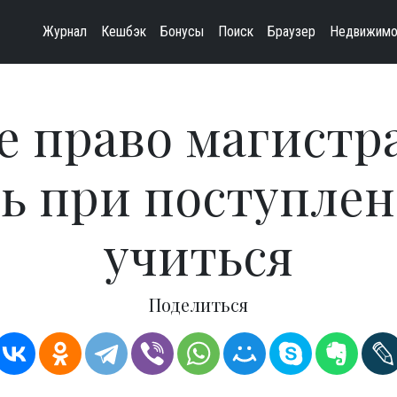
Журнал
Кешбэк
Бонусы
Поиск
Браузер
Недвижимо
е право магистра
ь при поступлен
учиться
Поделиться