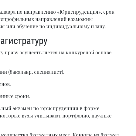
алавра по направлению «Юриспруденция», срок
 непрофильных направлений возможны
я или обучение по индивидуальному плану.
агистратуру
у праву осуществляется на конкурсной основе.
и (бакалавр, специалист).
енов.
енные сроки.
ьный экзамен по юриспруденции в форме
екоторые вузы учитывают портфолио, научные
и количество бюджетных мест. Конкурс на бюджет