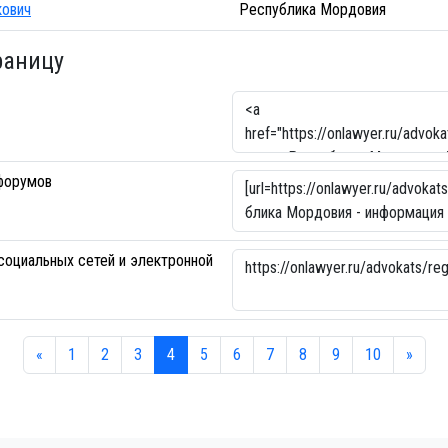
кович
Республика Мордовия
раницу
форумов
социальных сетей и электронной
«
1
2
3
4
5
6
7
8
9
10
»