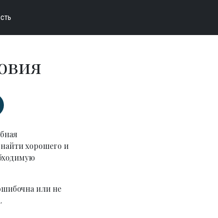
сть
овия
обная
 найти хорошего и
обходимую
ошибочна или не
.