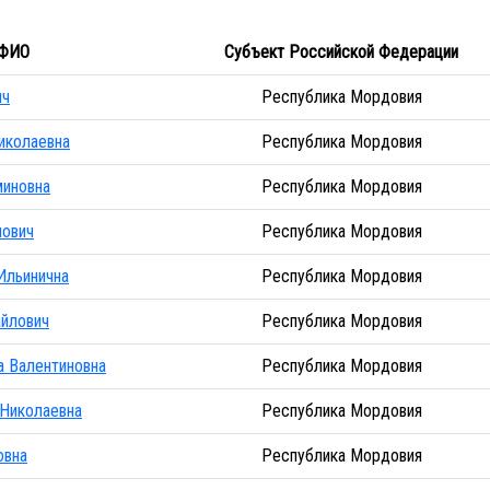
ФИО
Субъект Российской Федерации
ич
Республика Мордовия
иколаевна
Республика Мордовия
миновна
Республика Мордовия
нович
Республика Мордовия
Ильинична
Республика Мордовия
айлович
Республика Мордовия
а Валентиновна
Республика Мордовия
 Николаевна
Республика Мордовия
овна
Республика Мордовия