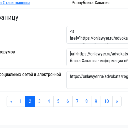
а Станиславовна
Республика Хакасия
раницу
форумов
социальных сетей и электронной
«
1
2
3
4
5
6
7
8
9
10
»