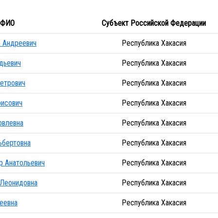
ФИО
Субъект Российской Федерации
 Андреевич
Республика Хакасия
дьевич
Республика Хакасия
етрович
Республика Хакасия
рисович
Республика Хакасия
овлевна
Республика Хакасия
ьбертовна
Республика Хакасия
р Анатольевич
Республика Хакасия
 Леонидовна
Республика Хакасия
еевна
Республика Хакасия