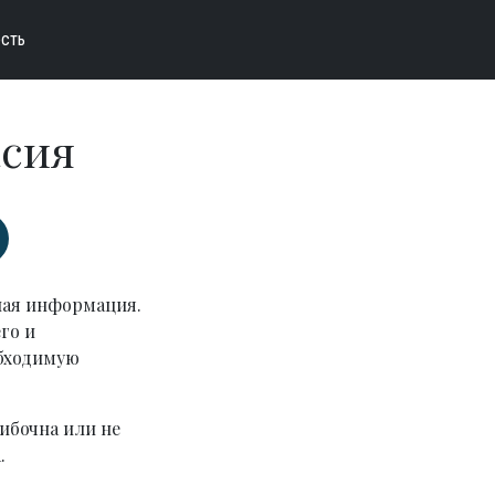
сть
асия
ная информация.
го и
обходимую
ибочна или не
.