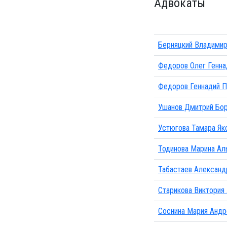
Адвокаты
Берняцкий Владимир
Федоров Олег Генна
Федоров Геннадий П
Ушанов Дмитрий Бо
Устюгова Тамара Як
Тодинова Марина Ал
Табастаев Александ
Старикова Виктория
Соснина Мария Андр