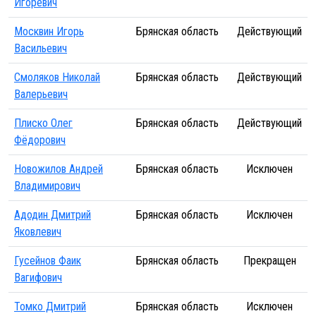
Игоревич
Москвин Игорь
Брянская область
Действующий
Васильевич
Смоляков Николай
Брянская область
Действующий
Валерьевич
Плиско Олег
Брянская область
Действующий
Фёдорович
Новожилов Андрей
Брянская область
Исключен
Владимирович
Адодин Дмитрий
Брянская область
Исключен
Яковлевич
Гусейнов Фаик
Брянская область
Прекращен
Вагифович
Томко Дмитрий
Брянская область
Исключен