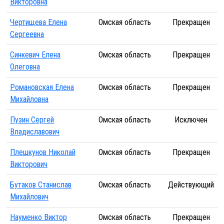
Викторовна
Чертищева Елена
Омская область
Прекращен
Сергеевна
Синкевич Елена
Омская область
Прекращен
Олеговна
Романовская Елена
Омская область
Прекращен
Михайловна
Пузин Сергей
Омская область
Исключен
Владиславович
Плешкунов Николай
Омская область
Прекращен
Викторович
Бутаков Станислав
Омская область
Действующий
Михайлович
Науменко Виктор
Омская область
Прекращен