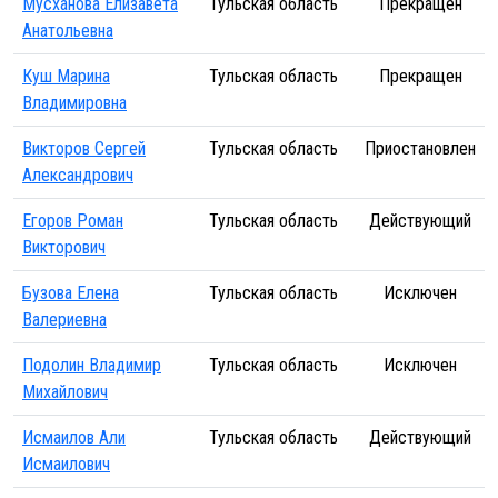
Мусханова Елизавета
Тульская область
Прекращен
Анатольевна
Куш Марина
Тульская область
Прекращен
Владимировна
Викторов Сергей
Тульская область
Приостановлен
Александрович
Егоров Роман
Тульская область
Действующий
Викторович
Бузова Елена
Тульская область
Исключен
Валериевна
Подолин Владимир
Тульская область
Исключен
Михайлович
Исмаилов Али
Тульская область
Действующий
Исмаилович