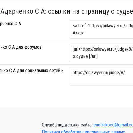
Адарченко С А: ссылки на страницу о судье
рченко С А
енко С А для форумов
нко С А для социальных сетей и
Служба поддержки сайта:
enotrakoed@gmail.c
Политика обработки персональных данных