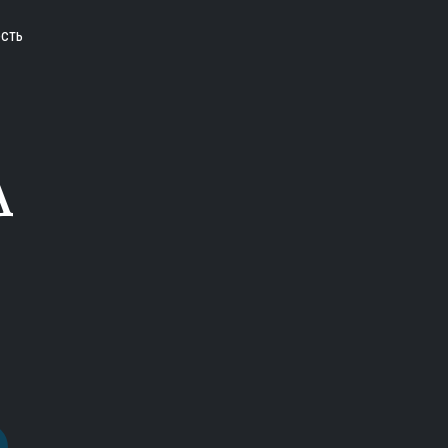
сть
А