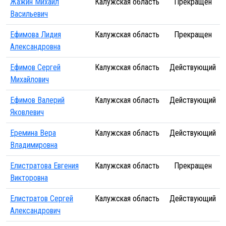
Жажин Михаил
Калужская область
Прекращен
Васильевич
Ефимова Лидия
Калужская область
Прекращен
Александровна
Ефимов Сергей
Калужская область
Действующий
Михайлович
Ефимов Валерий
Калужская область
Действующий
Яковлевич
Еремина Вера
Калужская область
Действующий
Владимировна
Елистратова Евгения
Калужская область
Прекращен
Викторовна
Елистратов Сергей
Калужская область
Действующий
Александрович